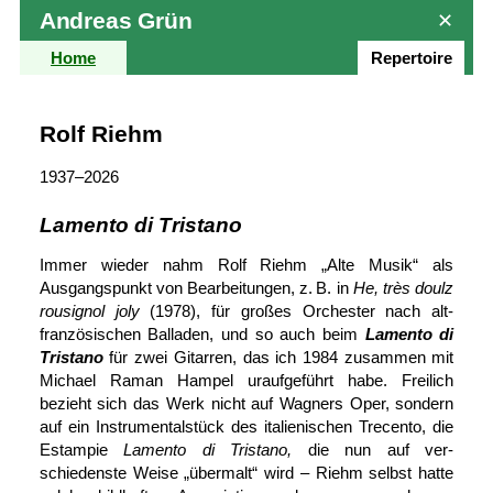
Andreas Grün
✕
Home
Repertoire
Rolf Riehm
1937–2026
Lamento di Tristano
Immer wieder nahm Rolf Riehm „Alte Musik“ als
Ausgangs­punkt von Bearbeitungen, z. B. in
He, très doulz
rousignol joly
(1978), für großes Orchester nach alt­
französischen Balladen, und so auch beim
Lamento di
Tristano
für zwei Gitarren, das ich 1984 zusammen mit
Michael Raman Hampel uraufgeführt habe. Freilich
bezieht sich das Werk nicht auf Wagners Oper, sondern
auf ein Instrumental­stück des italienischen Trecento, die
Estampie
Lamento di Tristano,
die nun auf ver­
schiedenste Weise „über­malt“ wird – Riehm selbst hatte