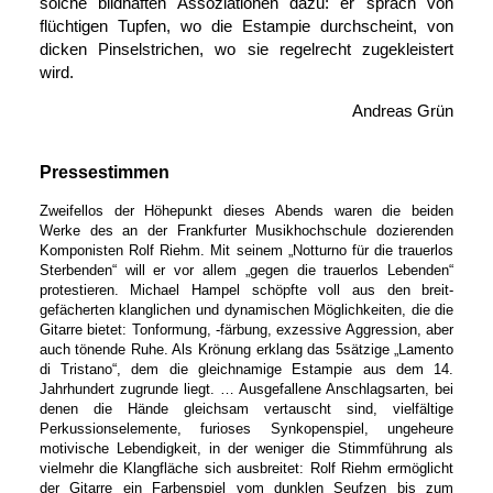
solche bildhaften Assoziationen dazu: er sprach von
flüchtigen Tupfen, wo die Estampie durch­scheint, von
dicken Pinsel­strichen, wo sie regel­recht zu­gekleistert
wird.
Andreas Grün
Pressestimmen
Zweifellos der Höhepunkt dieses Abends waren die beiden
Werke des an der Frankfurter Musik­hochschule dozierenden
Kom­ponisten Rolf Riehm. Mit seinem „Notturno für die trauerlos
Sterbenden“ will er vor allem „gegen die trauerlos Lebenden“
protestieren. Michael Hampel schöpfte voll aus den breit­
gefächerten klanglichen und dynamischen Möglichkeiten, die die
Gitarre bietet: Tonformung,
-färbung,
exzessive Aggression, aber
auch tönende Ruhe. Als Krönung erklang das 5sätzige „Lamento
di Tristano“, dem die gleich­namige Estampie aus dem 14.
Jahrhundert zugrunde liegt. … Ausgefallene An­schlags­arten, bei
denen die Hände gleichsam ver­tauscht sind, viel­fältige
Perkussions­elemente, furioses Synkopen­spiel, un­geheure
motivische Lebendig­keit, in der weniger die Stimm­führung als
vielmehr die Klang­fläche sich ausbreitet: Rolf Riehm ermöglicht
der Gitarre ein Farben­spiel vom dunklen Seufzen bis zum