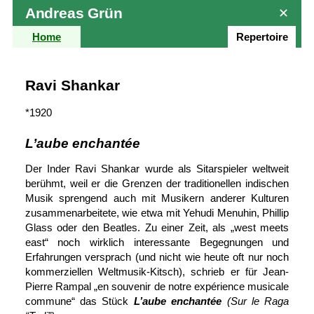
Andreas Grün
✕
Home
Repertoire
Ravi Shankar
*1920
L’aube enchantée
Der Inder Ravi Shankar wurde als Sitarspieler weltweit
berühmt, weil er die Grenzen der traditionellen indischen
Musik sprengend auch mit Musikern anderer Kulturen
zusammen­arbeitete, wie etwa mit Yehudi Menuhin, Phillip
Glass oder den Beatles. Zu einer Zeit, als „west meets
east“ noch wirklich interessante Be­gegnungen und
Erfahrungen versprach (und nicht wie heute oft nur noch
kommerziellen Weltmusik-Kitsch), schrieb er für Jean-
Pierre Rampal „en souvenir de notre expérience musicale
commune“ das Stück
L’aube enchantée
(Sur le Raga