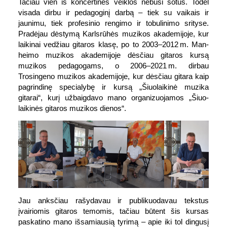
Tačiau vien iš koncertinės veiklos nebūsi sotus. Todėl
visada dirbu ir pedagoginį darbą – tiek su vaikais ir
jaunimu, tiek profesinio rengimo ir tobulinimo srityse.
Pradėjau dėstymą Karls­rūhės muzikos akade­mijoje, kur
laikinai vedžiau gitaros klasę, po to 2003–2012 m. Man­
heimo muzikos akade­mijoje dėsčiau gitaros kursą
muzikos peda­gogams, o 2006–2021 m. dirbau
Trosingeno muzikos akade­mijoje, kur dėsčiau gitara kaip
pa­grindinę specialybę ir kursą „Šiuo­laikinė muzika
gitarai“, kurį už­baigdavo mano organi­zuo­jamos „Šiuo­
laikinės gitaros muzikos dienos“.
Jau anksčiau rašydavau ir publikuodavau tekstus
įvairiomis gitaros temomis, tačiau būtent šis kursas
paskatino mano iš­samiausią tyrimą – apie iki tol dingusį