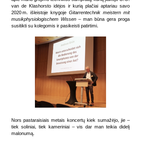
van de Klas­horsto idėjos ir kurią plačiai aptariau savo
2020 m. išleistoje knygoje
Gitarren­technik meistern mit
musik­physio­logischem Wissen
– man būna gera proga
susi­tikti su kolegomis ir pasi­keisti patirtimi.
Nors pastaraisiais metais koncertų kiek sumažėjo, jie –
tiek soliniai, tiek kameriniai – vis dar man teikia didelį
malonumą.