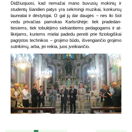
Didžiuojuosi, kad nemažai mano buvusių mokinių ir
studentų šiandien patys yra sėkmingi muzikai, konkursų
laureatai ir dėstytojai. O gal jų dar daugės – nes iki šiol
vedu privačias pamokas Karls­rūhėje: tiek pra­dedan­
tiesiems, tiek tobulėjimo siekian­tiems peda­gogams ir at­
likėjams, kuriems mielai padedu per­eiti prie fizio­logiškai
pagrįstos technikos – grojimo būdo, iš­vengiančio grojimo
su­trikimų, arba, jei reikia, juos įveikiančio.