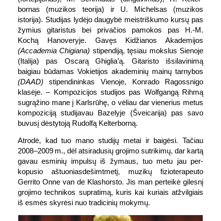
bornas (muzikos teorija) ir U. Michelsas (muzikos
istorija). Studijas lydėjo daugybė meistri­škumo kursų pas
žymius gitaristus bei privačios pamokos pas H.-M.
Kochą Hanoveryje. Gavęs Kidžianos Akademijos
(Accademia Chigiana)
stipendiją, tęsiau mokslus Sienoje
(Italija) pas Oscarą Ghiglia’ą. Gitaristo išsi­lavinimą
baigiau būdamas Vokietijos akademinių mainų tarnybos
(DAAD)
stipendininkas Vienoje, Konrado Ragossnigo
klasėje. – Kom­pozicijos studijos pas Wolf­gangą Rihmą
su­grąžino mane į Karls­rūhę, o vėliau dar vienerius metus
kom­poziciją studijavau Bazelyje (Šveicarija) pas savo
buvusį dėstytoją Rudolfą Kelter­borną.
Atrodė, kad tuo mano studijų metai ir baigėsi. Tačiau
2008–2009 m., dėl atsi­radusių grojimo su­trikimų, dar kartą
gavau esminių impulsų iš žymaus, tuo metu jau per­
kopusio aštuonias­dešimt­metį, muzikų fizio­terapeuto
Gerrito Onne van de Klas­horsto. Jis man per­teikė gilesnį
grojimo technikos supratimą, kuris kai kuriais at­žvilgiais
iš esmės skyrėsi nuo tradicinių mokymų.