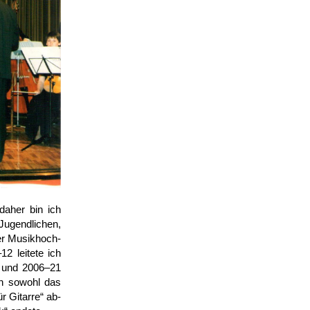
daher bin ich
Jugendlichen,
der Musik­hoch­
12 leitete ich
r und 2006–21
ich sowohl das
r Gitarre“ ab­