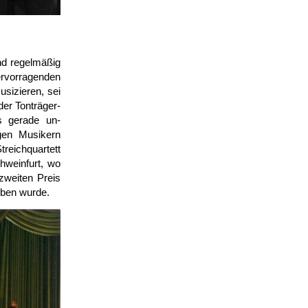
nd regel­mäßig
rvor­ragenden
usizieren, sei
er Ton­träger­
as gerade un­
igen Musikern
eich­quartett
wein­furt, wo
 zweiten Preis
eben wurde.