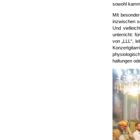
sowohl kamme
Mit besonder
inzwischen se
Und vielleic
unterricht: f
von „LLL“, le
Konzert­gitar
physio­logis
haltungen ode