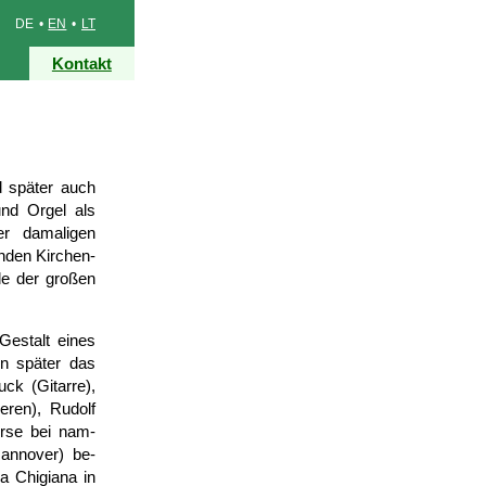
DE •
EN
•
LT
Kontakt
d später auch
und Orgel als
er damaligen
nden Kirchen­
ele der großen
Gestalt eines
nn später das
ck (Gitarre),
eren), Rudolf
urse bei nam­
Hannover) be­
a Chigiana in