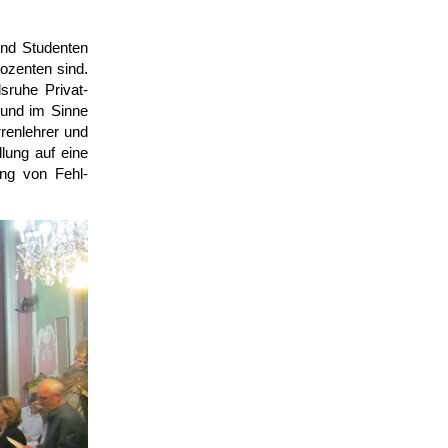
und Studenten
dozenten sind.
sruhe Privat­
g und im Sinne
ren­lehrer und
llung auf eine
ung von Fehl­