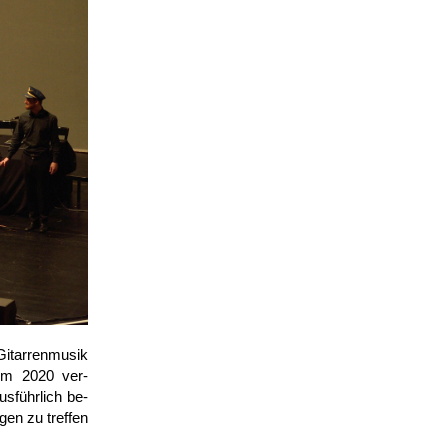
itarren­musik
em 2020 ver­
s­führlich be­
gen zu treffen