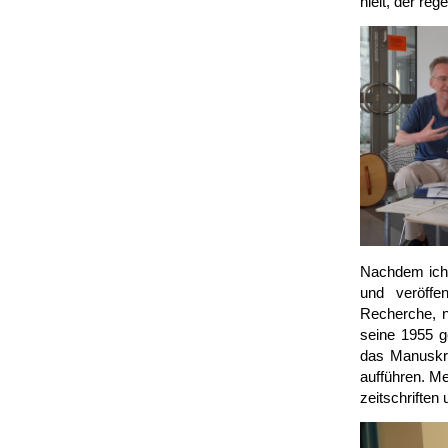
hielt, der re
Nachdem ich a
und ver­öff
Recherche, n
seine 1955 g
das Manu­skr
aufführen. Me
zeit­schriften