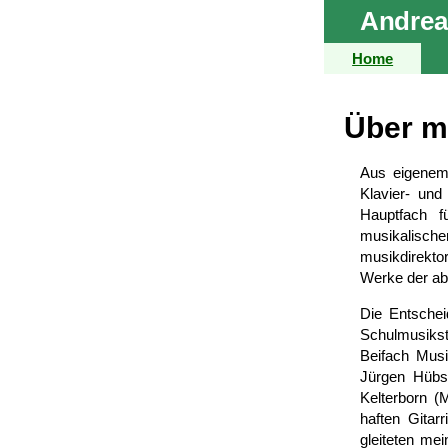
Andrea
Home
Über m
Aus eigenem 
Klavier- und
Haupt­fach 
musikalische
musik­direkto
Werke der ab
Die Entschei
Schul­musik­
Beifach Musi
Jürgen Hübsc
Kelterborn (
haften Gitar
gleiteten me