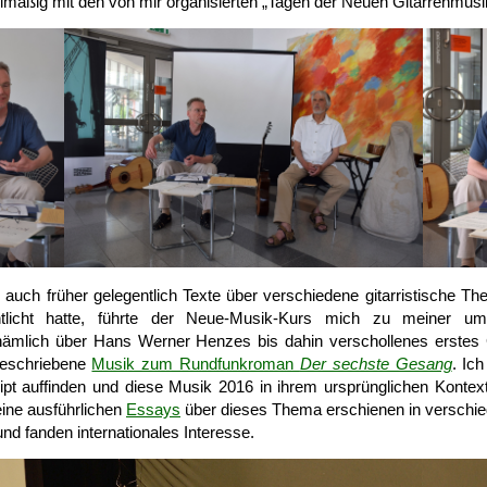
gel­mäßig mit den von mir organisierten „Tagen der Neuen Gitarren­musi
uch früher gelegentlich Texte über ver­schiedene gitarristische Th
entlicht hatte, führte der Neue-Musik-Kurs mich zu meiner umfa
ämlich über Hans Werner Henzes bis dahin ver­schollenes erstes G
e­schriebene
Musik zum Rund­funk­roman
Der sechste Gesang
. Ic
ipt auf­finden und diese Musik 2016 in ihrem ur­sprünglichen Kontex
ine aus­führlichen
Essays
über dieses Thema erschienen in ver­schi
 und fanden inter­natio­nales Interesse.