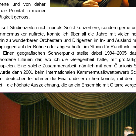
herte und von daher
ie Priorität in meiner
ätigkeit genoss.
seit Studienzeiten nicht nur als Solist konzertiere, sondern gerne u
mer­musiker auftrete, konnte ich über all die Jahre mit vielen he
hin zu wunder­baren Orchestern und Dirigenten im In- und Aus­land m
n­plugged auf der Bühne oder abgeschottet im Studio für Rundfunk- od
. Einen geo­grafischen Schwer­punkt stellte dabei 1994–2005 d
ordene Litauen dar, wo ich die Gelegenheit hatte, mit groß­art
pielen. Eine solche Zusammen­arbeit, nämlich mit dem Čiurlionis-Str
 wurde dann 2001 beim Inter­nationalen Kammer­musik­wett­bewerb Sch
ger deutscher Teil­nehmer die Final­runde erreichen konnte, mit dem
t – die höchste Aus­zeichnung, die an ein Ensemble mit Gitarre ver­g