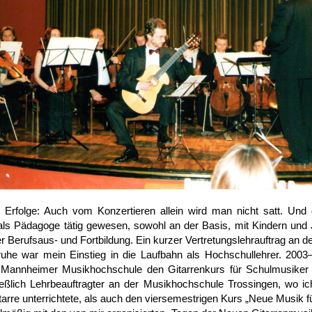
r Erfolge: Auch vom Kon­zertieren allein wird man nicht satt. Und 
ls Pädagoge tätig gewesen, sowohl an der Basis, mit Kindern und 
r Berufs­aus- und Fort­bildung. Ein kurzer Vertretungs­lehr­auftrag an 
ruhe war mein Ein­stieg in die Lauf­bahn als Hoch­schul­lehrer. 2003–
Mann­heimer Musik­hoch­schule den Gitarren­kurs für Schul­musike
eß­lich Lehr­beauftragter an der Musik­hoch­schule Trossingen, wo 
tarre unter­richtete, als auch den vier­semestrigen Kurs „Neue Musik fü