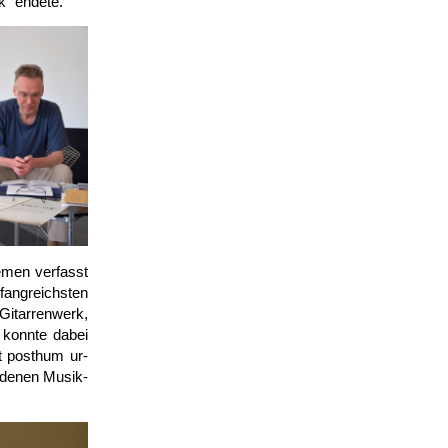
k“ endete.
emen ver­fasst
ng­reichsten
itarren­werk,
h konnte dabei
t posthum ur­
edenen Musik­