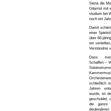
Siena die Me
Gitarrist mi
studium bei 
noch ein Jahr
Damit schien
einer Spiel­
über 80-jähri
ein ver­tieft
Ver­ständnis v
Dass mein
Schaffen – W
Solo­instr
Kammer­mus
Orchester
schließlich 
Jahren ents
wurde, ist d
geschuldet, 
die ganze
deutenderen