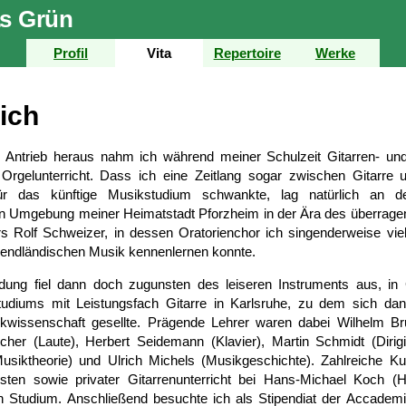
s Grün
Profil
Vita
Repertoire
Werke
ich
Antrieb heraus nahm ich während meiner Schul­zeit Gitarren- un
 Orgel­unterricht. Dass ich eine Zeit­lang sogar zwischen Gitarre 
für das künftige Musik­studium schwankte, lag natürlich an d
n Umgebung meiner Heimat­stadt Pforz­heim in der Ära des über­rage
rs Rolf Schweizer, in dessen Oratorien­chor ich singender­weise vi
end­ländischen Musik kennenlernen konnte.
dung fiel dann doch zugunsten des leiseren Instruments aus, in 
studiums mit Leistungs­fach Gitarre in Karls­ruhe, zu dem sich da
k­wissen­schaft gesellte. Prägende Lehrer waren dabei Wilhelm Bru
her (Laute), Herbert Seidemann (Klavier), Martin Schmidt (Dirigi
Musik­theorie) und Ulrich Michels (Musik­geschichte). Zahl­reiche K
risten sowie privater Gitarren­unterricht bei Hans-Michael Koch (
in Studium. Anschließend besuchte ich als Stipendiat der Accademi