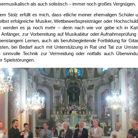
r­musikalisch als auch solistisch – immer noch großes Vergnügen.
em Stolz erfüllt es mich, dass etliche meiner ehe­maligen Schüler 
lbst erfolg­reiche Musiker, Wettbewerbs­preis­träger oder Hoch­schul­
ht werden es ja noch mehr – denn nach wie vor gebe ich in Karl
ür Anfänger, zur Vor­bereitung auf Musik­abitur oder Aufnahme­prüfun
bens­langem Lernen, auch als berufs­begleitende Fort­bildung für Gitar
risten, bei Bedarf auch mit Unter­stützung in Rat und Tat zur Umste
ch sinn­volle Technik zur Ver­meidung oder not­falls auch Über­wind
r Spiel­störungen.