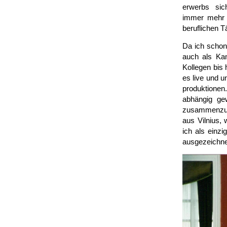
erwerbs sic
immer mehr d
beruflichen T
Da ich schon 
auch als Kam
Kollegen bis 
es live und u
produktionen
abhängig gew
zusammenzu­s
aus Vilnius,
ich als einzi
aus­gezeichne