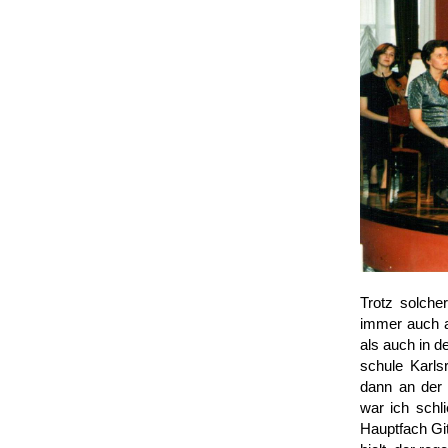
Trotz solche
immer auch a
als auch in de
schule Karls­
dann an der 
war ich schli
Haupt­fach Gi