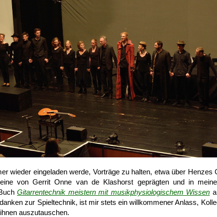
er wieder eingeladen werde, Vor­träge zu halten, etwa über Henzes G
eine von Gerrit Onne van de Klashorst geprägten und in mein
n Buch
Gitarren­technik meistern mit musik­physio­logischem Wissen
au
danken zur Spiel­technik, ist mir stets ein will­kommener Anlass, Kolle
 ihnen aus­zutauschen.