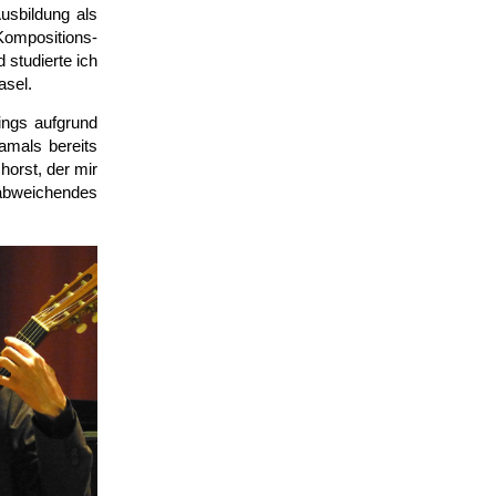
usbildung als
Kompositions­
studierte ich
asel.
ings aufgrund
amals bereits
horst, der mir
 ab­weichendes