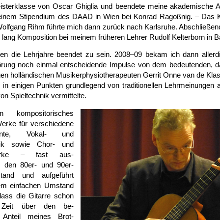
ister­klasse von Oscar Ghiglia und beendete meine akademische A
t einem Stipendium des DAAD in Wien bei Konrad Ragoßnig. – Das 
Wolfgang Rihm führte mich dann zurück nach Karlsruhe. Abschließend 
 lang Komposition bei meinem früheren Lehrer Rudolf Kelter­born in B
en die Lehr­jahre beendet zu sein. 2008–09 bekam ich dann allerd
störung noch einmal ent­scheidende Impulse von dem bedeutenden, d
gen hol­län­dischen Musiker­physio­therapeuten Gerrit Onne van de Klas
es, in einigen Punkten grund­legend von traditionellen Lehr­meinungen
on Spiel­technik ver­mittelte.
 kompositorisches
erke für ver­schiedene
umente, Vokal- und
ik sowie Chor- und
­werke – fast aus­
in den 80er- und 90er-
tand und auf­geführt
em ein­fachen Umstand
dass die Gitarre schon
 Zeit über den be­
 Anteil meines Brot­