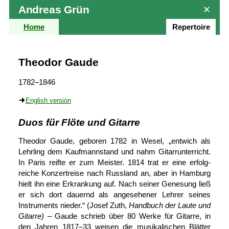
Andreas Grün
✕
Home
Repertoire
Theodor Gaude
1782–1846
English version
Duos für Flöte und Gitarre
Theodor Gaude, geboren 1782 in Wesel, „entwich als
Lehrling dem Kaufmann­stand und nahm Gitarr­unterricht.
In Paris reifte er zum Meister. 1814 trat er eine erfolg­
reiche Konzert­reise nach Russland an, aber in Hamburg
hielt ihn eine Erkrankung auf. Nach seiner Genesung ließ
er sich dort dauernd als an­gesehener Lehrer seines
Instruments nieder.“ (Josef Zuth,
Hand­buch der Laute und
Gitarre)
– Gaude schrieb über 80 Werke für Gitarre, in
den Jahren
1817–33
weisen die musikalischen Blätter