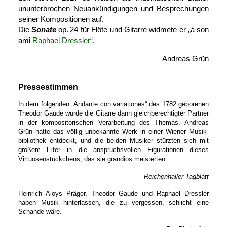
ununter­brochen Neu­an­kündi­gungen und Be­sprechungen
seiner Kom­positionen auf.
Die
Sonate
op. 24 für Flöte und Gitarre widmete er „à son
ami
Raphael Dressler
“.
Andreas Grün
Pressestimmen
In dem folgenden „Andante con variationes“ des 1782 geborenen
Theodor Gaude wurde die Gitarre dann gleich­berechtigter Partner
in der kompositorischen Verarbeitung des Themas. Andreas
Grün hatte das völlig unbekannte Werk in einer Wiener Musik­
bibliothek entdeckt, und die beiden Musiker stürzten sich mit
großem Eifer in die anspruchs­vollen Figurationen dieses
Virtuosen­stückchens, das sie grandios meisterten.
Reichenhaller Tagblatt
Heinrich Aloys Präger, Theodor Gaude und Raphael Dressler
haben Musik hinter­lassen, die zu vergessen, schlicht eine
Schande wäre.